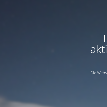
akt
Die Websi