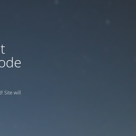
t
mode
 Site will